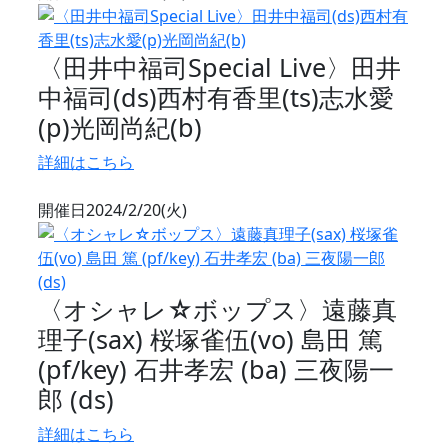
〈田井中福司Special Live〉田井
中福司(ds)西村有香里(ts)志水愛
(p)光岡尚紀(b)
詳細はこちら
開催日
2024/2/20(火)
〈オシャレ☆ボップス〉遠藤真
理子(sax) 桜塚雀伍(vo) 島田 篤
(pf/key) 石井孝宏 (ba) 三夜陽一
郎 (ds)
詳細はこちら