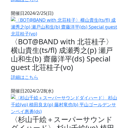
開催日
2024/2/25(日)
〈BOT@BAND with 北荘桂子〉
横山貴生(ts/fl) 成瀬秀之(p) 瀬戸
山和生(b) 齋藤洋平(ds) Special
guest 北荘桂子(vo)
詳細はこちら
開催日
2024/2/28(水)
〈杉山千絵＋スーパーサウンド
ダイハード〉 杉山千絵(vo) 植田