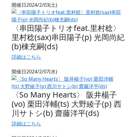
開催日
2024/2/03(土)
〈串田陽子トリオfeat.里村稔〉
里村稔(sax)串田陽子(p) 光岡尚紀
(b)棟充嗣(ds)
詳細はこちら
開催日
2024/2/07(水)
〈So Many Hearts〉 阪井楊子
(vo) 栗田洋輔(ts) 大野綾子(p) 西
川サトシ(b) 齋藤洋平(ds)
詳細はこちら