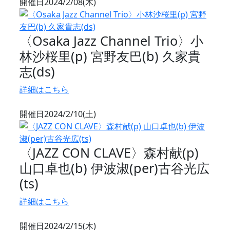
開催日
2024/2/08(木)
〈Osaka Jazz Channel Trio〉小
林沙桜里(p) 宮野友巴(b) 久家貴
志(ds)
詳細はこちら
開催日
2024/2/10(土)
〈JAZZ CON CLAVE〉森村献(p)
山口卓也(b) 伊波淑(per)古谷光広
(ts)
詳細はこちら
開催日
2024/2/15(木)