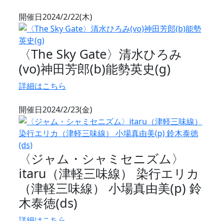
開催日
2024/2/22(木)
〈The Sky Gate〉清水ひろみ
(vo)神田芳郎(b)能勢英史(g)
詳細はこちら
開催日
2024/2/23(金)
〈ジャム・シャミセニズム〉
itaru（津軽三味線） 染行エリカ
（津軽三味線） 小場真由美(p) 鈴
木泰徳(ds)
詳細はこちら