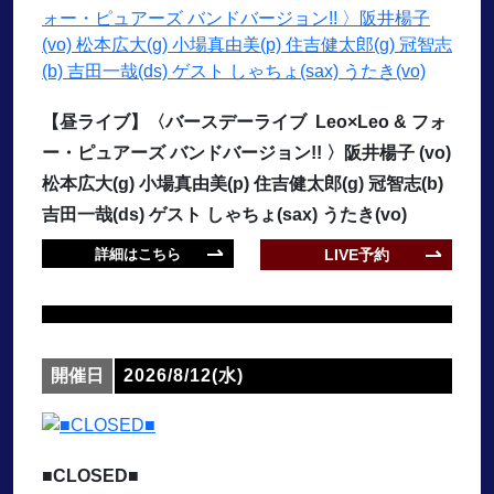
【昼ライブ】〈バースデーライブ Leo×Leo & フォ
ー・ピュアーズ バンドバージョン!! 〉阪井楊子 (vo)
松本広大(g) 小場真由美(p) 住吉健太郎(g) 冠智志(b)
吉田一哉(ds) ゲスト しゃちょ(sax) うたき(vo)
詳細はこちら
LIVE予約
開催日
2026/8/12(水)
■CLOSED■