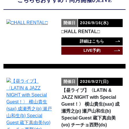
開催日
2026/9/16(水)
□HALL RENTAL□
詳細はこちら
LIVE予約
開催日
2026/9/27(日)
【昼ライブ】〈LATIN &
JAZZ NIGHT with Special
Guest！〉 横山貴生(sax) 成
瀬秀之(p) 瀬戸山和生(b)
Special Guest 蔵下真由美
(vo) チーチョ西野(ds)