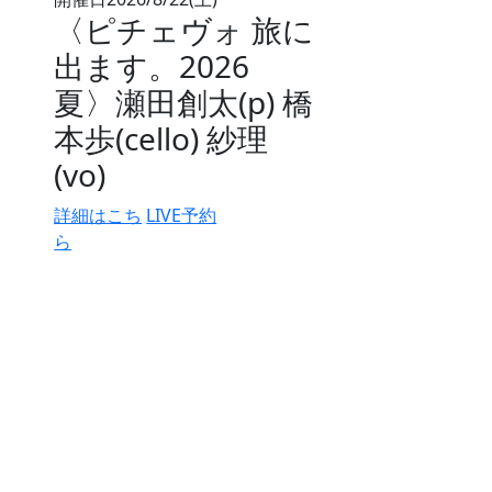
〈ピチェヴォ 旅に
出ます。2026
夏〉瀬田創太(p) 橋
本歩(cello) 紗理
(vo)
詳細はこち
LIVE予約
ら