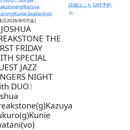
詳細はこち
LIVE予約
ら
催日
2026/8/07(金)
JOSHUA
REAKSTONE THE
IRST FRIDAY
ITH SPECIAL
UEST JAZZ
INGERS NIGHT
ith DUO〉
oshua
reakstone(g)Kazuya
ukuro(g)Kunie
watani(vo)