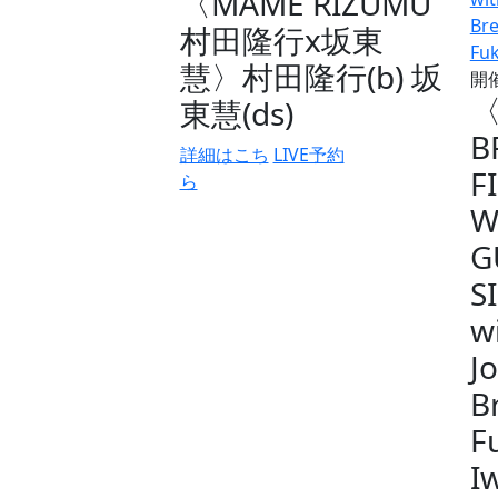
〈MAME RIZUMU
村田隆行x坂東
慧〉村田隆行(b) 坂
開
〈
東慧(ds)
B
詳細はこち
LIVE予約
F
ら
W
G
S
w
J
B
F
I