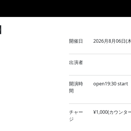
Home
8月のLIVE
9月のLIVE
10月のLIVE
過去スケ
】
開催日
2026月8月06日(木
出演者
開演時
open19:30 start
間
チャー
¥1,000(カウン
ジ