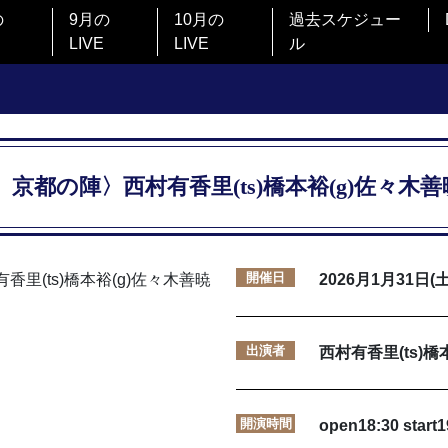
の
9月の
10月の
過去スケジュー
LIVE
LIVE
ル
都の陣〉西村有香里(ts)橋本裕(g)佐々木善暁(
開催日
2026月1月31日(土
出演者
西村有香里(ts)橋
開演時間
open18:30 start1