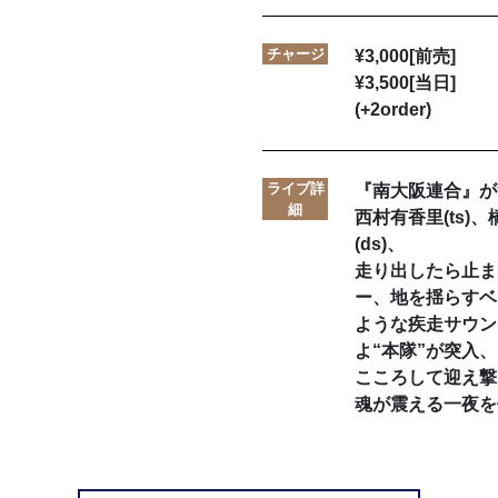
チャージ
¥3,000[前売]
¥3,500[当日]
(+2order)
ライブ詳
『南大阪連合』が
細
西村有香里(ts)、
(ds)、
走り出したら止ま
ー、地を揺らすベ
ような疾走サウン
よ“本隊”が突入
こころして迎え撃
魂が震える一夜を