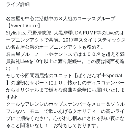
ライブ詳細
名古屋を中心に活動中の３人組のコーラスグループ
【Sweet Voice】
Stylistics, 忌野清志郎, 大黒摩季, DA PUMP等のLiveのオ
ープニングアクトで共演。2017年スタイリスティックス
の名古屋公演のオープニングアクトも務める。
名古屋ブルーノートやケントスでは１００名を超える満
員御礼Liveを10年以上に渡り継続中。この度は関西初進
出！！
そして今回関西屈指のユニット【ばくだんず
Special
】の強靭なサポートにより、懐かしのディスコナンバー
からオリジナルまで様々な楽曲を豪華にお届けいたしま
す♪♪
クールなアレンジのポップスナンバーをメロー＆ソウル
フルなハーモニーで歌いあげるクオリティーの高いライ
ブにご期待ください。心がわし掴みにされる熱い夜にな
ること間違いなし！！お待ちしております。