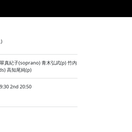
ジュール
DRINK/FOOD
機材リスト
ACCESS
CONTACT
)
翠真紀子(soprano) 青木弘武(p) 竹内
s) 高知尾純(p)
9:30 2nd 20:50