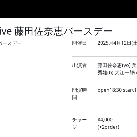
Home
8月のLIVE
9月のLIVE
10月のLIVE
過去スケ
 姉妹live 藤田佐奈恵バースデー
開催日
2025月4月12日(土
出演者
藤田佐奈恵(vo) 美
秀雄(b) 大江一輝(d
開演時
open18:30 start1
間
チャー
¥4,000
ジ
(+2order)