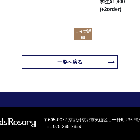
学生¥1,600
(+2order)
ライブ詳
細
一覧へ戻る
〒605-0077
京都府京都市東山区廿一軒町236 鴨
TEL:075-285-2859