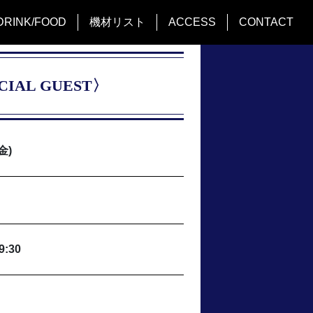
DRINK/FOOD
機材リスト
ACCESS
CONTACT
ECIAL GUEST〉
金)
9:30