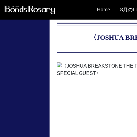
Home
8月のLI
〈JOSHUA BRE