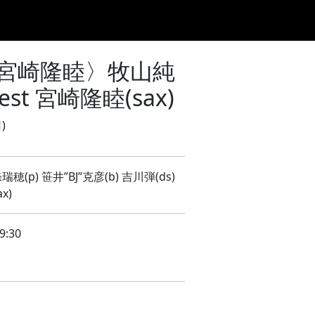
ジュール
DRINK/FOOD
機材リスト
ACCESS
CONTACT
uest 宮崎隆睦〉牧山純
est 宮崎隆睦(sax)
)
瑞穂(p) 笹井”BJ”克彦(b) 吉川弾(ds)
x)
9:30