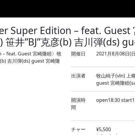
Home
8月のLIVE
9月のLIVE
10月のLIVE
過去スケ
uper Edition – feat. G
) 笹井”BJ”克彦(b) 吉川弾(ds) gu
開催日
2021月8月08日(日
出演者
牧山純子(vln) 上條
guest 宮崎隆睦(sa
開演時
open18:30 start1
間
チャー
¥5,500