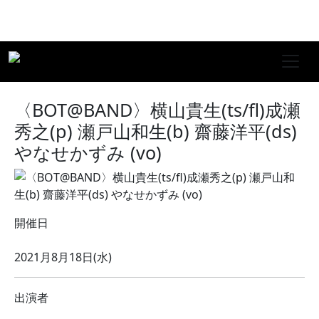
〈BOT@BAND〉横山貴生(ts/fl)成瀬
秀之(p) 瀬戸山和生(b) 齋藤洋平(ds)
やなせかずみ (vo)
開催日
2021月8月18日(水)
出演者