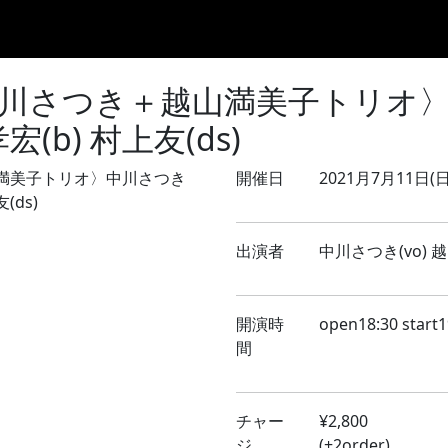
Home
8月のLIVE
9月のLIVE
10月のLIVE
過去スケ
川さつき＋越山満美子トリオ〉中川
(b) 村上友(ds)
開催日
2021月7月11日(日
出演者
中川さつき(vo) 越
開演時
open18:30 start1
間
チャー
¥2,800
ジ
(+2order)