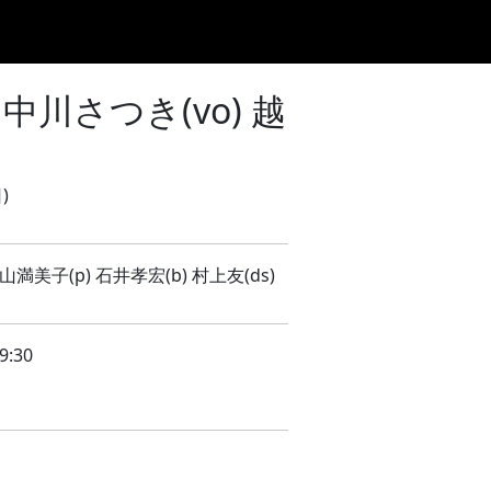
ジュール
DRINK/FOOD
機材リスト
ACCESS
CONTACT
さつき(vo) 越
)
山満美子(p) 石井孝宏(b) 村上友(ds)
9:30