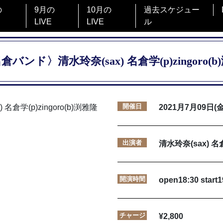
の
9月の
10月の
過去スケジュー
LIVE
LIVE
ル
バンド〉清水玲奈(sax) 名倉学(p)zingoro(b)
開催日
2021月7月09日(金
出演者
清水玲奈(sax) 名倉
開演時間
open18:30 start1
チャージ
¥2,800