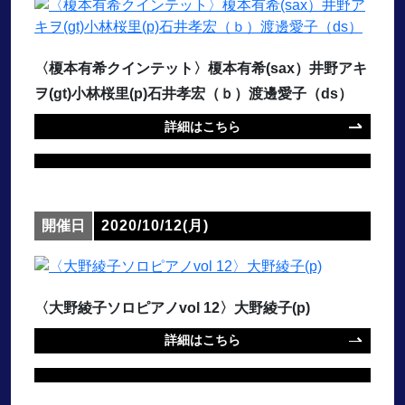
〈榎本有希クインテット〉榎本有希(sax）井野アキ
ヲ(gt)小林桜里(p)石井孝宏（ｂ）渡邊愛子（ds）
詳細はこちら
開催日
2020/10/12(月)
〈大野綾子ソロピアノvol 12〉大野綾子(p)
詳細はこちら