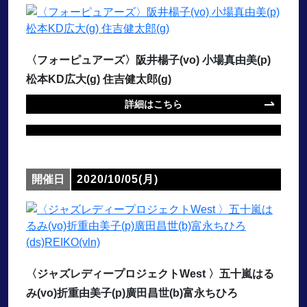
〈フォーピュアーズ〉阪井楊子(vo) 小場真由美(p)
松本KD広大(g) 住吉健太郎(g)
詳細はこちら
開催日
2020/10/05(月)
〈ジャズレディープロジェクトWest 〉五十嵐はる
み(vo)折重由美子(p)廣田昌世(b)富永ちひろ