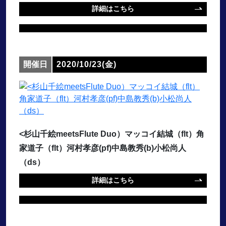
詳細はこちら
開催日
2020/10/23(金)
<杉山千絵meetsFlute Duo）マッコイ結城（flt）角
家道子（flt）河村孝彦(pf)中島教秀(b)小松尚人
（ds）
詳細はこちら