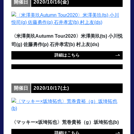
開催日
2020/10/16(金)
〈米澤美玖Autumn Tour2020〉米澤美玖(ts) 小川悦
司(g) 佐藤勇作(p) 石井孝宏(b) 村上友(ds)
詳細はこちら
開催日
2020/10/17(土)
〈マッキー×坂埼拓也〉荒巻貴裕（g）坂埼拓也(b)
詳細はこちら