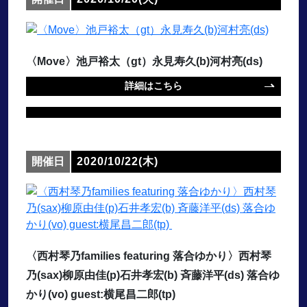
〈Move〉池戸裕太（gt）永見寿久(b)河村亮(ds)
詳細はこちら
開催日
2020/10/22(木)
〈西村琴乃families featuring 落合ゆかり〉西村琴
乃(sax)柳原由佳(p)石井孝宏(b) 斉藤洋平(ds) 落合ゆ
かり(vo) guest:横尾昌二郎(tp)