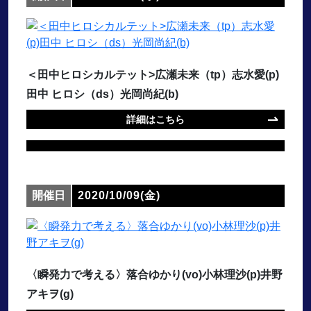
＜田中ヒロシカルテット>広瀬未来（tp）志水愛(p)
田中 ヒロシ（ds）光岡尚紀(b)
詳細はこちら
開催日
2020/10/09(金)
〈瞬発力で考える〉落合ゆかり(vo)小林理沙(p)井野
アキヲ(g)