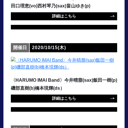
田口理恵(vo)西村琴乃(sax)畠山ゆき(p)
詳細はこちら
開催日
2020/10/15(木)
〈HARUMO IMAI Band〉今井晴萠(sax)飯田一樹(p)
磯部直樹(b)橋本現輝(ds）
詳細はこちら