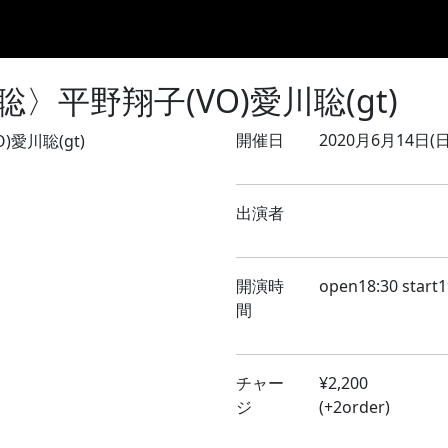
Home
8月のLIVE
9月のLIVE
10月のLIVE
過去スケ
〉平野翔子(VO)愛川聡(gt)
開催日
2020月6月14日(日
出演者
開演時
open18:30 start1
間
チャー
¥2,200
ジ
(+2order)