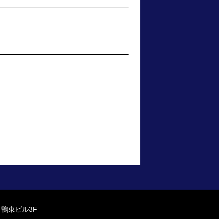
 鴨東ビル3F