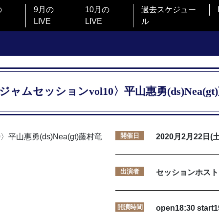
の
9月の
10月の
過去スケジュー
LIVE
LIVE
ル
ャムセッションvol10〉平山惠勇(ds)Nea(gt)
開催日
2020月2月22日(土
出演者
セッションホスト：平
開演時間
open18:30 start1