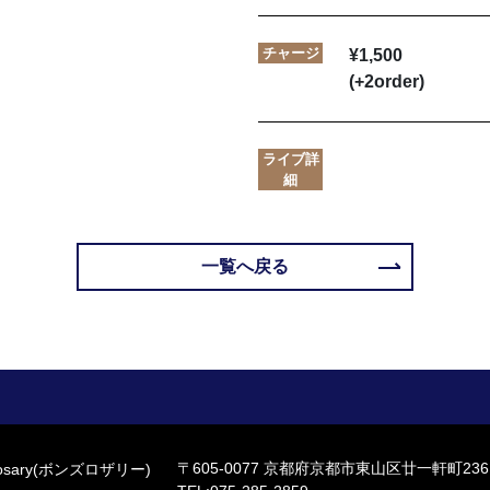
チャージ
¥1,500
(+2order)
ライブ詳
細
一覧へ戻る
〒605-0077
京都府京都市東山区廿一軒町236