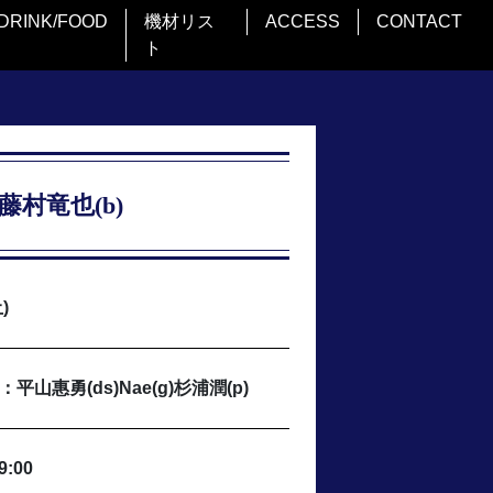
DRINK/FOOD
機材リス
ACCESS
CONTACT
ト
藤村竜也(b)
)
山惠勇(ds)Nae(g)杉浦潤(p)
9:00