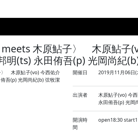
Home
8月のLIVE
9月のLIVE
10月のLIVE
過去スケ
t meets 木原鮎子〉 木原鮎子(vo
明(ts) 永田侑吾(p) 光岡尚紀(b)
開催日
2019月11月06日(
出演者
木原鮎子(vo) 今西
永田侑吾(p) 光岡尚
開演時
open18:30 start1
間