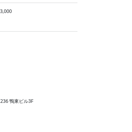
,000
36 鴨東ビル3F