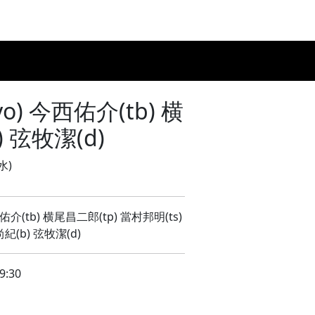
ジュール
DRINK/FOOD
機材リスト
ACCESS
CONTACT
) 今西佑介(tb) 横
 弦牧潔(d)
水)
佑介(tb) 横尾昌二郎(tp) 當村邦明(ts)
紀(b) 弦牧潔(d)
9:30