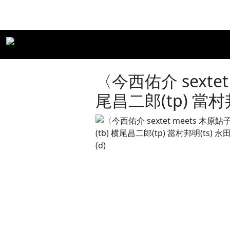
〈今西佑介 sexte
尾昌二郎(tp) 當村邦